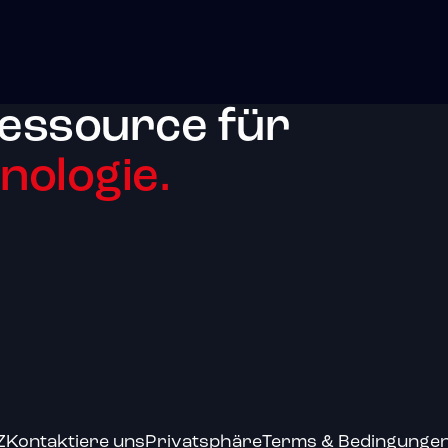
essource für
ologie.
Z
Kontaktiere uns
Privatsphäre
Terms & Bedingunge