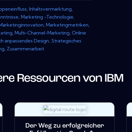
ppeneinfluss
,
Inhaltsvermarktung
,
nntnisse
,
Marketing -Technologie
,
Marketinginnovation
,
Marketingmetriken
,
eting
,
Multi-Channel-Marketing
,
Online
ch anpassendes Design
,
Strategisches
ng
,
Zusammenarbeit
ere Ressourcen von
IBM
Der Weg zu erfolgreicher