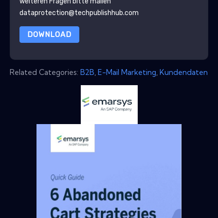
weiteren Fragen bitte mailen
dataprotection@techpublishhub.com
DOWNLOAD
Related Categories:
B2B
,
E-Mail Marketing
,
Kundendaten