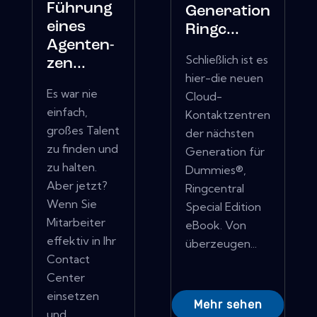
Führung
Generation
eines
Ringc...
Agenten-
Schließlich ist es
zen...
hier-die neuen
Es war nie
Cloud-
einfach,
Kontaktzentren
großes Talent
der nächsten
zu finden und
Generation für
zu halten.
Dummies®,
Aber jetzt?
Ringcentral
Wenn Sie
Special Edition
Mitarbeiter
eBook. Von
effektiv in Ihr
überzeugen...
Contact
Center
einsetzen
Mehr sehen
und