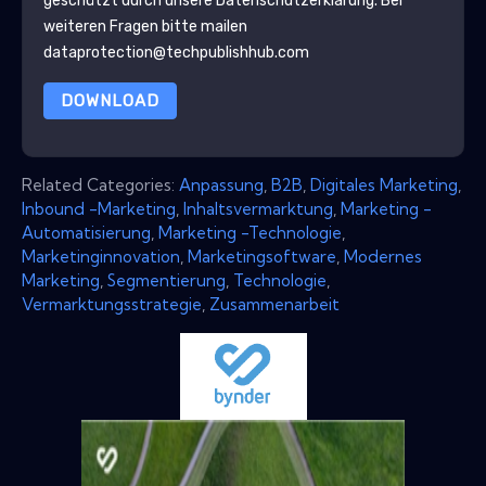
geschützt durch unsere
Datenschutzerklärung
. Bei
weiteren Fragen bitte mailen
dataprotection@techpublishhub.com
DOWNLOAD
Related Categories:
Anpassung
,
B2B
,
Digitales Marketing
,
Inbound -Marketing
,
Inhaltsvermarktung
,
Marketing -
Automatisierung
,
Marketing -Technologie
,
Marketinginnovation
,
Marketingsoftware
,
Modernes
Marketing
,
Segmentierung
,
Technologie
,
Vermarktungsstrategie
,
Zusammenarbeit