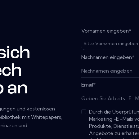
Vornamen eingeben
*
sich
Nachnamen eingeben
*
ech
b an
Email
*
igungen und kostenlosen
Durch die Überprüfun
 Bibliothek mit Whitepapers,
Marketing -E -Mails 
eminaren und
Produkte, Dienstlei
Angebote zu erhalten