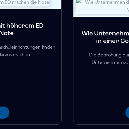
 mit höherem ED
 Note
Wie Unternehme
in einer C
chschuleinrichtungen finden
daraus machen...
Die Bedrohung dur
Unternehmen schne
e