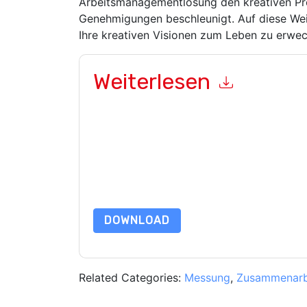
Arbeitsmanagementlösung den kreativen Pr
Genehmigungen beschleunigt. Auf diese We
Ihre kreativen Visionen zum Leben zu erwec
Weiterlesen
Mit dem Absenden dieses Formulars stimmen Si
Ihnen marketingbezogene E-Mails oder per Telef
Workfront
Webseiten u Mitteilungen unterliegen
Indem Sie diese Ressource anfordern, stimmen 
Daten sind geschützt durch unsere
Datenschutz
dataprotection@techpublishhub.com
DOWNLOAD
Related Categories:
Messung
,
Zusammenarb