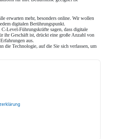
le erwarten mehr, besonders online. Wir wollen
n jedem digitalen Berührungspunkt.
d C-Level-Führungskräfte sagen, dass digitale
r ihr Geschäft ist, drückt eine große Anzahl von
 Erfahrungen aus.
 die Technologie, auf die Sie sich verlassen, um
e zu
Sitecore
Kontaktaufnahme mit Ihnen
e können sich jederzeit abmelden.
Sitecore
nschutzerklärung.
Sie unseren Nutzungsbedingungen zu. Alle
erklärung
. Bei weiteren Fragen bitte mailen