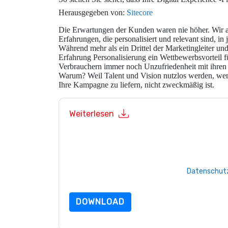
Herausgegeben von:
Sitecore
Die Erwartungen der Kunden waren nie höher. Wir al
Erfahrungen, die personalisiert und relevant sind, i
Während mehr als ein Drittel der Marketingleiter un
Erfahrung Personalisierung ein Wettbewerbsvorteil fü
Verbrauchern immer noch Unzufriedenheit mit ihren
Warum? Weil Talent und Vision nutzlos werden, wenn
Ihre Kampagne zu liefern, nicht zweckmäßig ist.
Weiterlesen
Mit dem Absenden dieses Formulars stimmen Si
marketingbezogene E-Mails oder per Telefon. Si
Webseiten u Mitteilungen unterliegen ihrer Date
Indem Sie diese Ressource anfordern, stimmen 
Daten sind geschützt durch unsere
Datenschutz
dataprotection@techpublishhub.com
DOWNLOAD