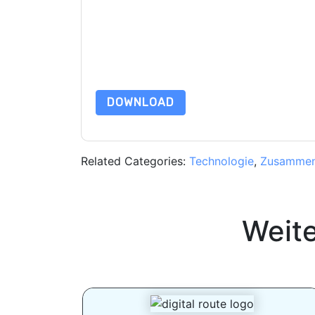
marketingbezogene E-Mails oder per Telefon. Si
Webseiten u Mitteilungen unterliegen ihrer Date
Indem Sie diese Ressource anfordern, stimmen 
Daten sind geschützt durch unsere
Datenschutz
dataprotection@techpublishhub.com
DOWNLOAD
Related Categories:
Technologie
,
Zusammen
Weit