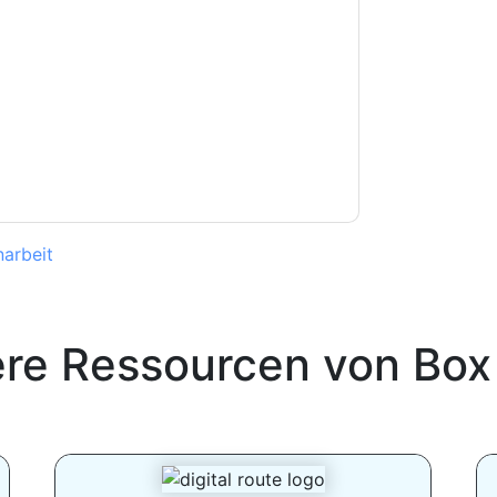
e können sich jederzeit abmelden.
Box
nschutzerklärung.
Sie unseren Nutzungsbedingungen zu. Alle
erklärung
. Bei weiteren Fragen bitte mailen
arbeit
ere Ressourcen von
Box