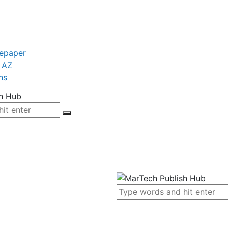
tepaper
 AZ
ns